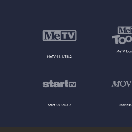
MeTV Toon
MeTV 41.1/58.2
Start 58.5/63.2
Movies! 