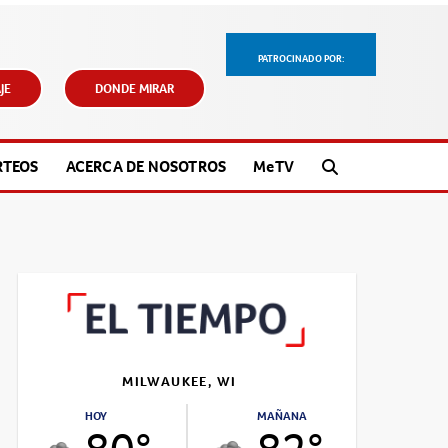
PATROCINADO POR:
JE
DONDE MIRAR
RTEOS
ACERCA DE NOSOTROS
M
e
TV
MILWAUKEE, WI
HOY
MAÑANA