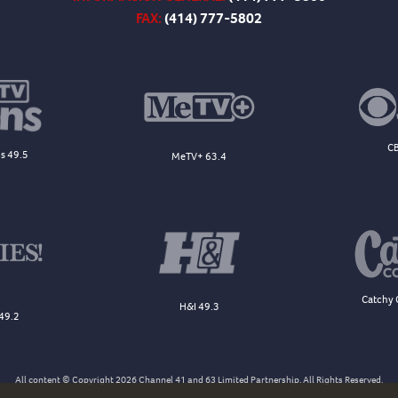
FAX:
(414) 777-5802
CB
s 49.5
MeTV+ 63.4
Catchy 
H&I 49.3
49.2
All content © Copyright 2026 Channel 41 and 63 Limited Partnership. All Rights Reserved.