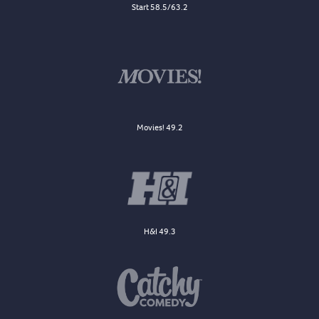
Start 58.5/63.2
Movies! 49.2
H&I 49.3