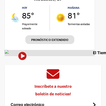
HOY
MAÑANA
85°
81°
Mayormente
Tormentas aisladas
soleado
PRONÓSTICO EXTENDIDO
El Tie
Inscríbete a nuestro
boletín de noticias!