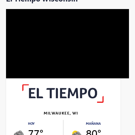
MILWAUKEE, WI
HOY
MAÑANA
77°
80°