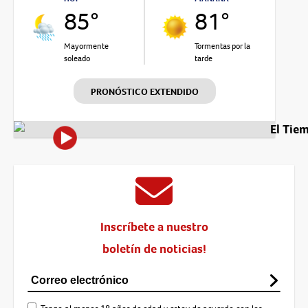
85°
81°
Mayormente
Tormentas por la
soleado
tarde
PRONÓSTICO EXTENDIDO
El Tie
Inscríbete a nuestro
boletín de noticias!