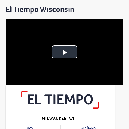
El Tiempo Wisconsin
Play
Video
MILWAUKEE, WI
HOY
MAÑANA