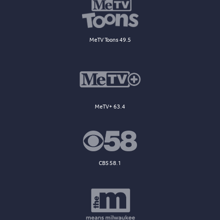
MeTV Toons 49.5
MeTV+ 63.4
CBS 58.1