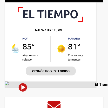
MILWAUKEE, WI
HOY
MAÑANA
85°
81°
Mayormente
Chubascos y
soleado
tormentas
PRONÓSTICO EXTENDIDO
El Tie