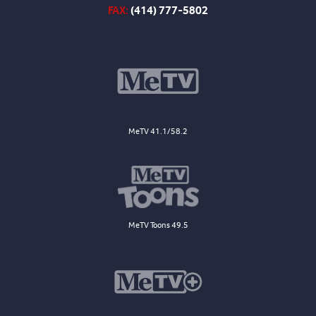
FAX:
(414) 777-5802
MeTV 41.1/58.2
MeTV Toons 49.5