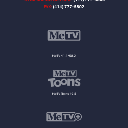
FAX:
(414) 777-5802
MeTV 41.1/58.2
MeTV Toons 49.5