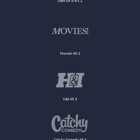
Start 58.5/63.2
Movies! 49.2
H&I 49.3
Catchy Comedy 49.4