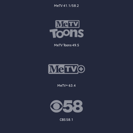
MeTV 41.1/58.2
MeTV Toons 49.5
MeTV+ 63.4
CBS 58.1