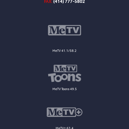
FAX:
(414) 777-5802
MeTV 41.1/58.2
MeTV Toons 49.5
MeTV+ 63.4