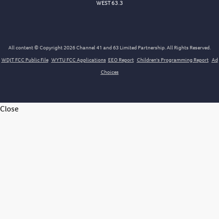
WEST 63.3
All content © Copyright 2026 Channel 41 and 63 Limited Partnership. All Rights Reserved.
WDJT FCC Public File
WYTU FCC Applications
EEO Report
Children's Programming Report
Ad
Choices
Close