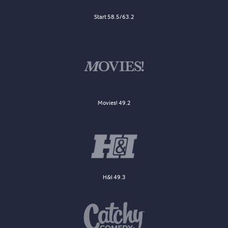
Start 58.5/63.2
Movies! 49.2
H&I 49.3