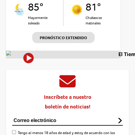
85°
81°
Mayormente
Chubascos
soleado
matinales
PRONÓSTICO EXTENDIDO
El Tie
Inscríbete a nuestro
boletín de noticias!
Tengo al menos 18 años de edad y estoy de acuerdo con los