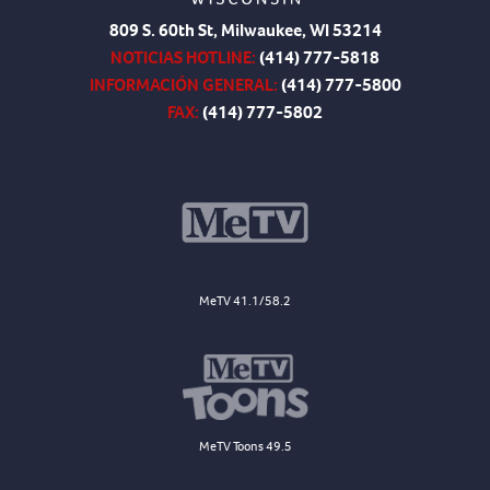
809 S. 60th St, Milwaukee, WI 53214
NOTICIAS HOTLINE:
(414) 777-5818
INFORMACIÓN GENERAL:
(414) 777-5800
FAX:
(414) 777-5802
MeTV 41.1/58.2
MeTV Toons 49.5