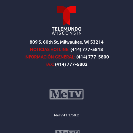
809 S. 60th St, Milwaukee, WI 53214
NOTICIAS HOTLINE:
(414) 777-5818
INFORMACIÓN GENERAL:
(414) 777-5800
FAX:
(414) 777-5802
MeTV 41.1/58.2