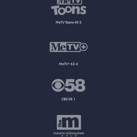
MeTV Toons 49.5
MeTV+ 63.4
CBS 58.1