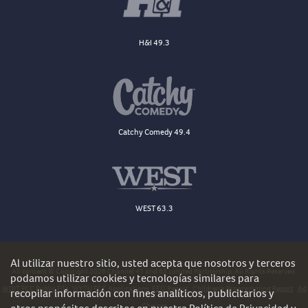
H&I 49.3
Catchy Comedy 49.4
WEST 63.3
Al utilizar nuestro sitio, usted acepta que nosotros y terceros
All content © Copyright 2026 Channel 41 and 63 Limited Partnership. All Rights Reserved.
podamos utilizar cookies y tecnologías similares para
WDJT FCC Public File
WYTU FCC Applications
EEO Report
Children's Programming Report
Ad
recopilar información con fines analíticos, publicitarios y
Choices