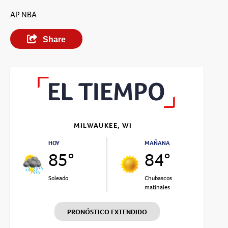
AP NBA
Share
MILWAUKEE, WI
HOY
MAÑANA
85°
84°
Soleado
Chubascos
matinales
PRONÓSTICO EXTENDIDO