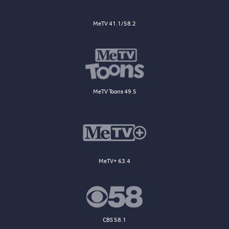
MeTV 41.1/58.2
MeTV Toons 49.5
MeTV+ 63.4
CBS 58.1