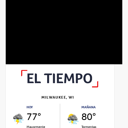
MILWAUKEE, WI
HOY
MAÑANA
77°
80°
Mayormente
Tormentas