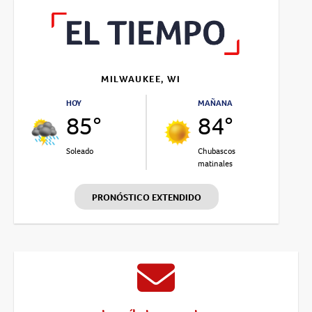
MILWAUKEE, WI
HOY
MAÑANA
85°
84°
Soleado
Chubascos
matinales
PRONÓSTICO EXTENDIDO