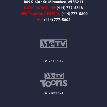
809 S. 60th St, Milwaukee, WI 53214
NOTICIAS HOTLINE:
(414) 777-5818
INFORMACIÓN GENERAL:
(414) 777-5800
FAX:
(414) 777-5802
MeTV 41.1/58.2
MeTV Toons 49.5