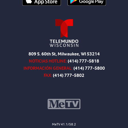
809 S. 60th St, Milwaukee, WI 53214
NOTICIAS HOTLINE:
(414) 777-5818
INFORMACIÓN GENERAL:
(414) 777-5800
FAX:
(414) 777-5802
MeTV 41.1/58.2