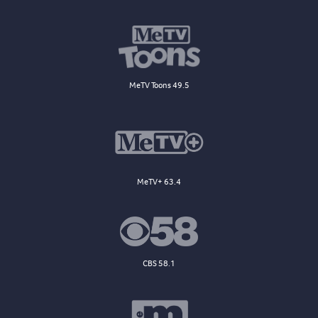
MeTV Toons 49.5
MeTV+ 63.4
CBS 58.1