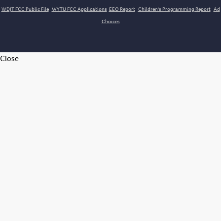
WDJT FCC Public File
WYTU FCC Applications
EEO Report
Children's Programming Report
Ad
Choices
Close