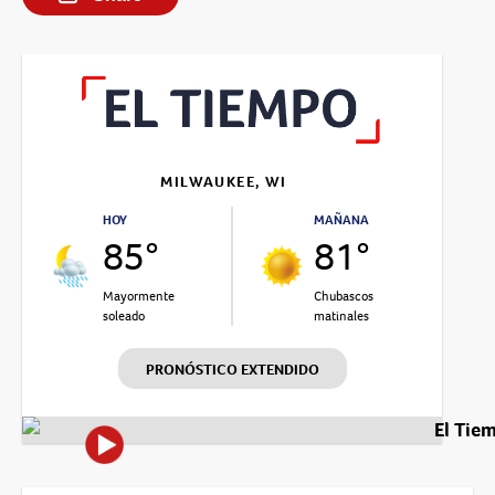
MILWAUKEE, WI
HOY
MAÑANA
85°
81°
Mayormente
Chubascos
soleado
matinales
PRONÓSTICO EXTENDIDO
El Tie