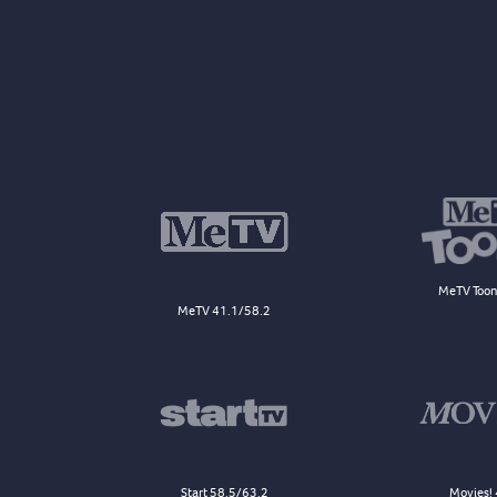
MeTV Toon
MeTV 41.1/58.2
Start 58.5/63.2
Movies! 