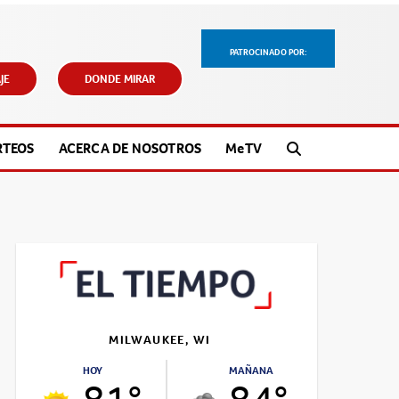
PATROCINADO POR:
JE
DONDE MIRAR
RTEOS
ACERCA DE NOSOTROS
M
e
TV
MILWAUKEE, WI
HOY
MAÑANA