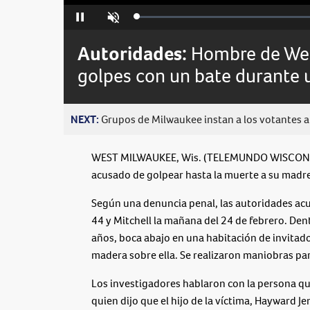
Loaded
:
Pause
Unmute
0%
Autoridades:
Hombre de Wes
golpes con un bate durante 
NEXT:
Grupos de Milwaukee instan a los votantes a 
WEST MILWAUKEE, Wis. (TELEMUNDO WISCONSI
acusado de golpear hasta la muerte a su madre
Según una denuncia penal, las autoridades acu
44 y Mitchell la mañana del 24 de febrero. Den
años, boca abajo en una habitación de invitado
madera sobre ella. Se realizaron maniobras para
Los investigadores hablaron con la persona que
quien dijo que el hijo de la víctima, Hayward J