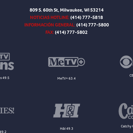
809 S. 60th St, Milwaukee, WI 53214
NOTICIAS HOTLINE:
(414) 777-5818
INFORMACIÓN GENERAL:
(414) 777-5800
FAX:
(414) 777-5802
CB
s 49.5
MeTV+ 63.4
Catchy 
H&I 49.3
49.2