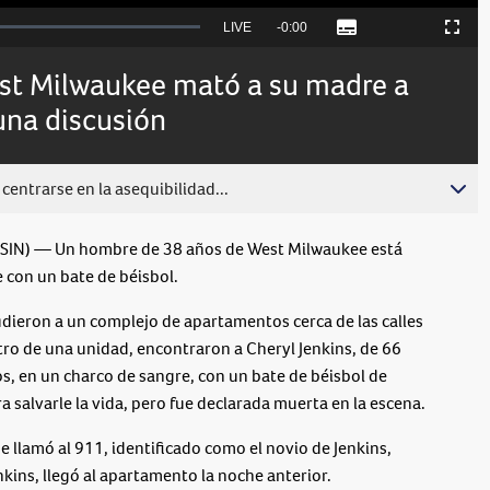
Seek
LIVE
Remaining
-
0:00
Subtitles
Picture-
Fullscreen
to
in-
live,
Picture
currently
Time
t Milwaukee mató a su madre a
behind
live
una discusión
centrarse en la asequibilidad...
N) — Un hombre de 38 años de West Milwaukee está
 con un bate de béisbol.
dieron a un complejo de apartamentos cerca de las calles
tro de una unidad, encontraron a Cheryl Jenkins, de 66
s, en un charco de sangre, con un bate de béisbol de
 salvarle la vida, pero fue declarada muerta en la escena.
 llamó al 911, identificado como el novio de Jenkins,
enkins, llegó al apartamento la noche anterior.