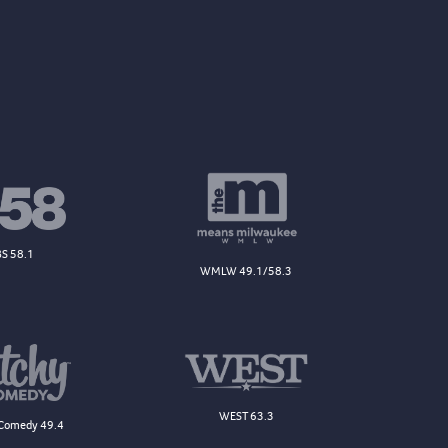
S 58.1
WMLW 49.1/58.3
WEST 63.3
Comedy 49.4