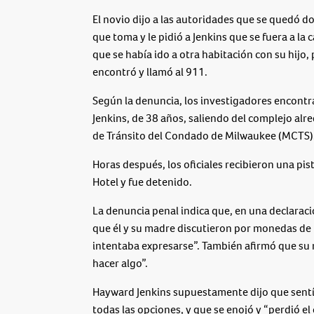
El novio dijo a las autoridades que se quedó 
que toma y le pidió a Jenkins que se fuera a la 
que se había ido a otra habitación con su hijo,
encontró y llamó al 911.
Según la denuncia, los investigadores encontr
Jenkins, de 38 años, saliendo del complejo alr
de Tránsito del Condado de Milwaukee (MCTS)
Horas después, los oficiales recibieron una p
Hotel y fue detenido.
La denuncia penal indica que, en una declaraci
que él y su madre discutieron por monedas de 
intentaba expresarse”. También afirmó que su m
hacer algo”.
Hayward Jenkins supuestamente dijo que sentí
todas las opciones, y que se enojó y “perdió el