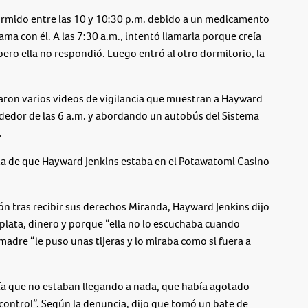
dormido entre las 10 y 10:30 p.m. debido a un medicamento
cama con él. A las 7:30 a.m., intentó llamarla porque creía
 pero ella no respondió. Luego entró al otro dormitorio, la
aron varios videos de vigilancia que muestran a Hayward
ededor de las 6 a.m. y abordando un autobús del Sistema
.
ista de que Hayward Jenkins estaba en el Potawatomi Casino
ón tras recibir sus derechos Miranda, Hayward Jenkins dijo
plata, dinero y porque “ella no lo escuchaba cuando
adre “le puso unas tijeras y lo miraba como si fuera a
a que no estaban llegando a nada, que había agotado
 control”. Según la denuncia, dijo que tomó un bate de