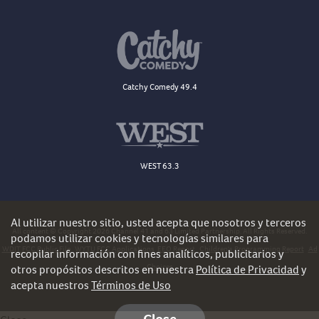
Catchy Comedy 49.4
WEST 63.3
Al utilizar nuestro sitio, usted acepta que nosotros y terceros
All content © Copyright 2026 Channel 41 and 63 Limited Partnership. All Rights Reserved.
podamos utilizar cookies y tecnologías similares para
WDJT FCC Public File
WYTU FCC Applications
EEO Report
Children's Programming Report
Ad
recopilar información con fines analíticos, publicitarios y
Choices
otros propósitos descritos en nuestra
Política de Privacidad
y
acepta nuestros
Términos de Uso