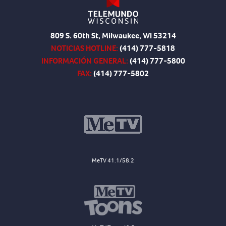
809 S. 60th St, Milwaukee, WI 53214
NOTICIAS HOTLINE:
(414) 777-5818
INFORMACIÓN GENERAL:
(414) 777-5800
FAX:
(414) 777-5802
MeTV 41.1/58.2