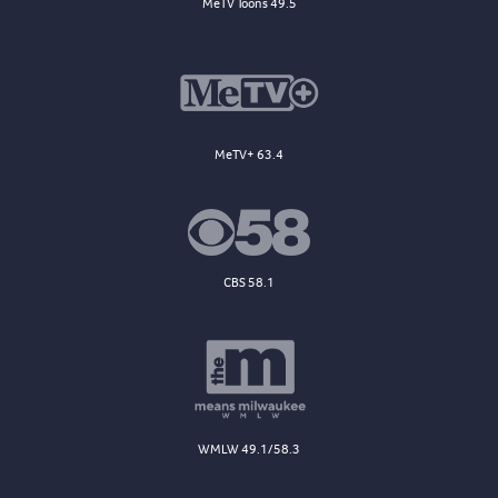
MeTV Toons 49.5
MeTV+ 63.4
CBS 58.1
WMLW 49.1/58.3