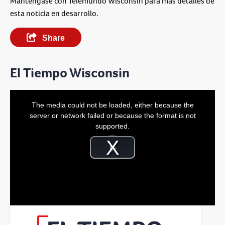
Manténgase con Telemundo Wisconsin para más detalles de
esta noticia en desarrollo.
Share
El Tiempo Wisconsin
This
is
The media could not be loaded, either because the
a
modal
server or network failed or because the format is not
window.
supported.
Video
Player
is
Play
loading.
Video