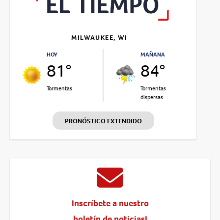
MILWAUKEE, WI
HOY
MAÑANA
81°
84°
Tormentas
Tormentas
dispersas
PRONÓSTICO EXTENDIDO
Inscríbete a nuestro
boletín de noticias!