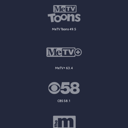
MeTV Toons 49.5
MeTV+ 63.4
CBS 58.1