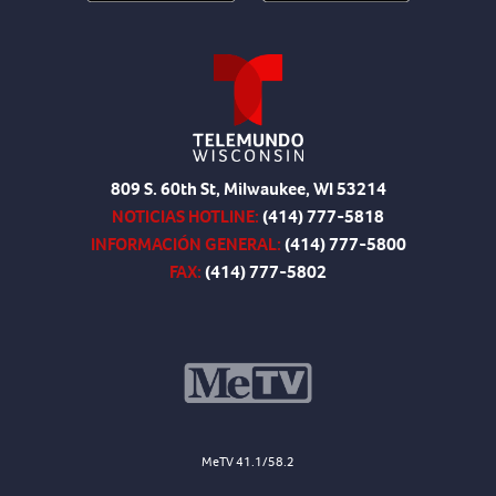
809 S. 60th St, Milwaukee, WI 53214
NOTICIAS HOTLINE:
(414) 777-5818
INFORMACIÓN GENERAL:
(414) 777-5800
FAX:
(414) 777-5802
MeTV 41.1/58.2