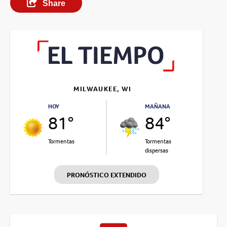
Share
MILWAUKEE, WI
HOY
MAÑANA
81°
84°
Tormentas
Tormentas
dispersas
PRONÓSTICO EXTENDIDO