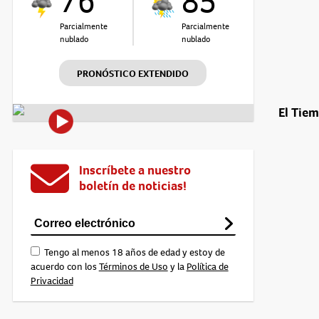
76°
85°
Parcialmente
Parcialmente
nublado
nublado
PRONÓSTICO EXTENDIDO
El Tie
Inscríbete a nuestro
boletín de noticias!
Tengo al menos 18 años de edad y estoy de
acuerdo con los
Términos de Uso
y la
Política de
Privacidad