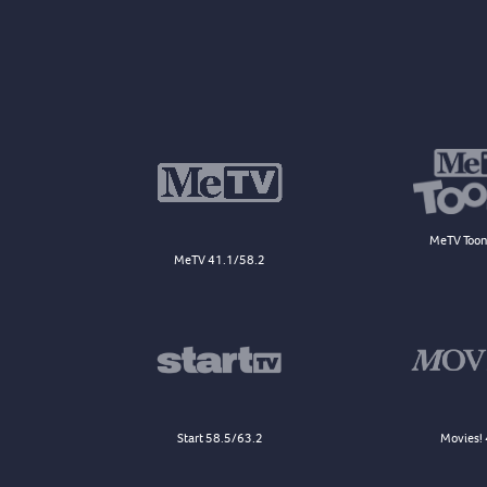
MeTV Toon
MeTV 41.1/58.2
Start 58.5/63.2
Movies! 