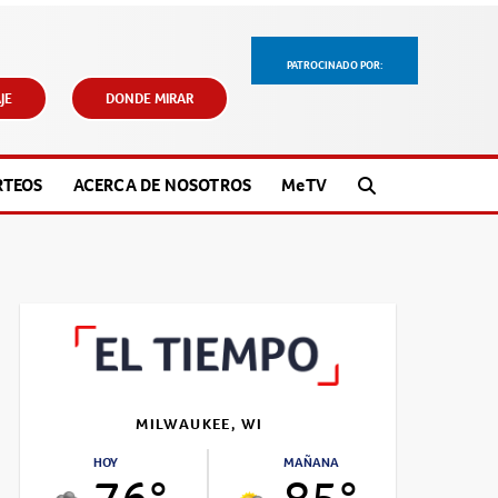
PATROCINADO POR:
JE
DONDE MIRAR
RTEOS
ACERCA DE NOSOTROS
M
e
TV
MILWAUKEE, WI
HOY
MAÑANA