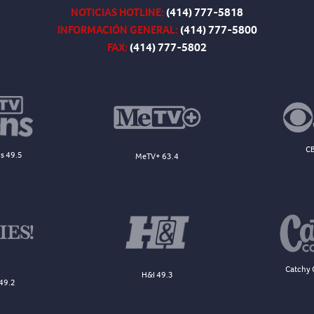
NOTICIAS HOTLINE:
(414) 777-5818
INFORMACIÓN GENERAL:
(414) 777-5800
FAX:
(414) 777-5802
CB
s 49.5
MeTV+ 63.4
Catchy 
H&I 49.3
49.2