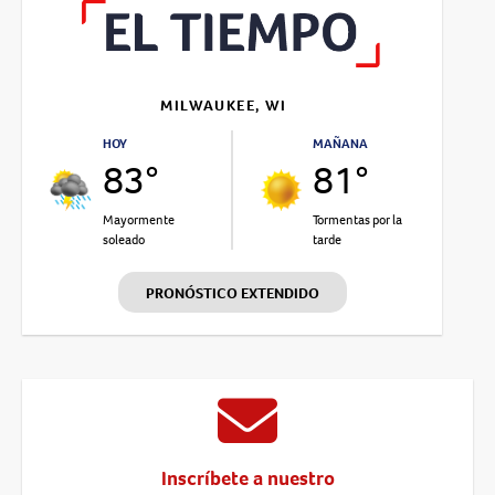
MILWAUKEE, WI
HOY
MAÑANA
83°
81°
Mayormente
Tormentas por la
soleado
tarde
PRONÓSTICO EXTENDIDO
Inscríbete a nuestro