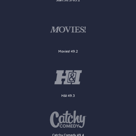
Movies! 49.2
H&I 49.3
Catchy Comedy 49.4