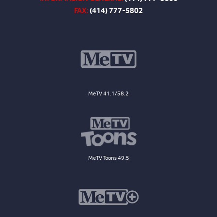
FAX:
(414) 777-5802
MeTV 41.1/58.2
MeTV Toons 49.5