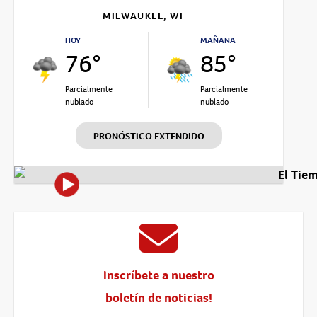
MILWAUKEE, WI
HOY
MAÑANA
76°
85°
Parcialmente
Parcialmente
nublado
nublado
PRONÓSTICO EXTENDIDO
El Tie
Inscríbete a nuestro
boletín de noticias!