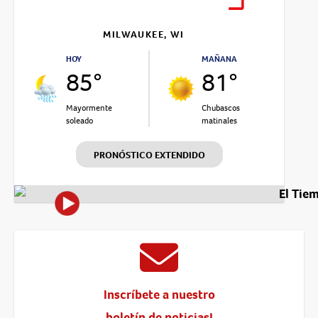
MILWAUKEE, WI
HOY
MAÑANA
85°
81°
Mayormente
Chubascos
soleado
matinales
PRONÓSTICO EXTENDIDO
El Tie
Inscríbete a nuestro
boletín de noticias!