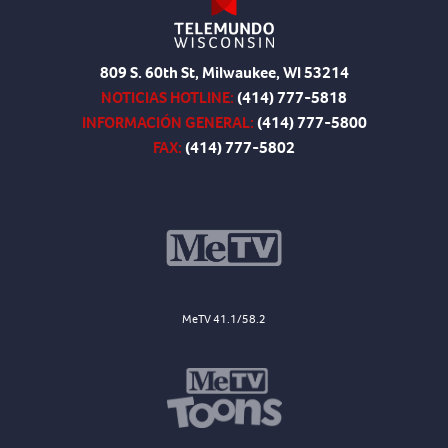
809 S. 60th St, Milwaukee, WI 53214
NOTICIAS HOTLINE:
(414) 777-5818
INFORMACIÓN GENERAL:
(414) 777-5800
FAX:
(414) 777-5802
MeTV 41.1/58.2