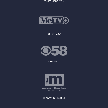
MeTV Toons 49.5
MeTV+ 63.4
CBS 58.1
WMLW 49.1/58.3