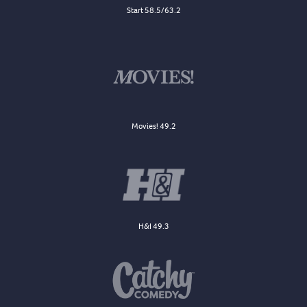
Start 58.5/63.2
Movies! 49.2
H&I 49.3