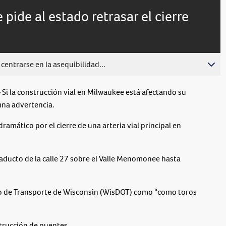
live,
Picture
currently
Time
pide al estado retrasar el cierre
behind
live
centrarse en la asequibilidad...
la construcción vial en Milwaukee está afectando su
 una advertencia.
amático por el cierre de una arteria vial principal en
 viaducto de la calle 27 sobre el Valle Menomonee hasta
o de Transporte de Wisconsin (WisDOT) como “como toros
strucción de puentes.