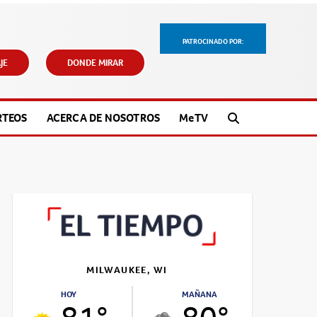
PATROCINADO POR:
JE
DONDE MIRAR
RTEOS
ACERCA DE NOSOTROS
M
e
TV
MILWAUKEE, WI
HOY
MAÑANA