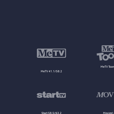
MeTV Toon
MeTV 41.1/58.2
Start 58.5/63.2
Movies! 