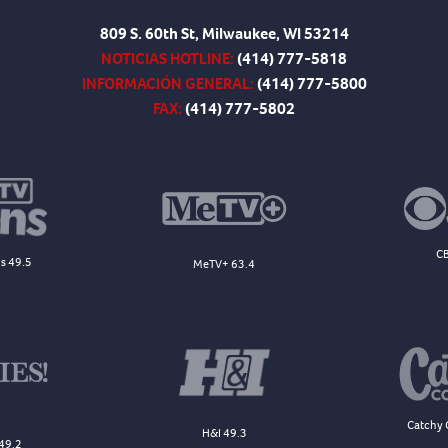
809 S. 60th St, Milwaukee, WI 53214
NOTICIAS HOTLINE:
(414) 777-5818
INFORMACIÓN GENERAL:
(414) 777-5800
FAX:
(414) 777-5802
CB
s 49.5
MeTV+ 63.4
Catchy 
H&I 49.3
49.2