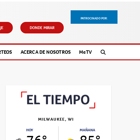
PATROCINADO POR:
JE
DONDE MIRAR
RTEOS
ACERCA DE NOSOTROS
M
e
TV
MILWAUKEE, WI
HOY
MAÑANA