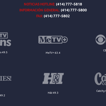
NOTICIAS HOTLINE:
(414) 777-5818
INFORMACIÓN GENERAL:
(414) 777-5800
FAX:
(414) 777-5802
CB
s 49.5
MeTV+ 63.4
Catchy 
H&I 49.3
49.2