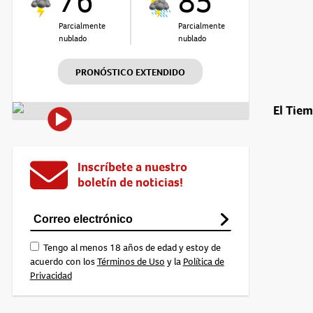
76°
85°
Parcialmente
Parcialmente
nublado
nublado
PRONÓSTICO EXTENDIDO
El Tie
Inscríbete a nuestro
boletín de noticias!
Tengo al menos 18 años de edad y estoy de
acuerdo con los
Términos de Uso
y la
Política de
Privacidad