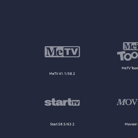
MeTV Toon
MeTV 41.1/58.2
Start 58.5/63.2
Movies! 