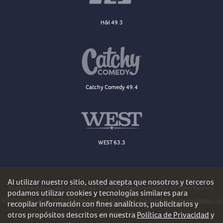
H&I 49.3
Catchy Comedy 49.4
WEST 63.3
Al utilizar nuestro sitio, usted acepta que nosotros y terceros
All content © Copyright 2026 Channel 41 and 63 Limited Partnership. All Rights Reserved.
podamos utilizar cookies y tecnologías similares para
WDJT FCC Public File
WYTU FCC Applications
EEO Report
Children's Programming Report
Ad
recopilar información con fines analíticos, publicitarios y
Choices
otros propósitos descritos en nuestra
Política de Privacidad
y