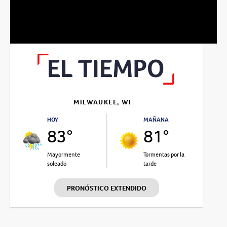
Video
MILWAUKEE, WI
HOY
MAÑANA
83°
81°
Mayormente
Tormentas por la
soleado
tarde
PRONÓSTICO EXTENDIDO