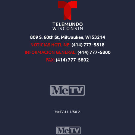
809 S. 60th St, Milwaukee, WI 53214
NOTICIAS HOTLINE:
(414) 777-5818
INFORMACIÓN GENERAL:
(414) 777-5800
FAX:
(414) 777-5802
MeTV 41.1/58.2