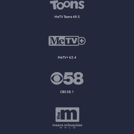
MeTV Toons 49.5
MeTV+ 63.4
CBS 58.1