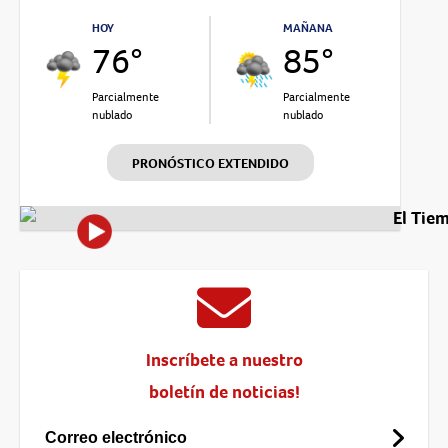
HOY
MAÑANA
76°
85°
Parcialmente
Parcialmente
nublado
nublado
PRONÓSTICO EXTENDIDO
El Tie
Inscríbete a nuestro
boletín de noticias!