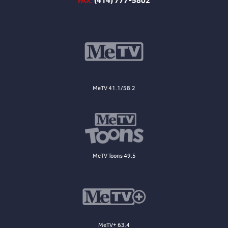
FAX:
(414) 777-5802
MeTV 41.1/58.2
MeTV Toons 49.5
MeTV+ 63.4