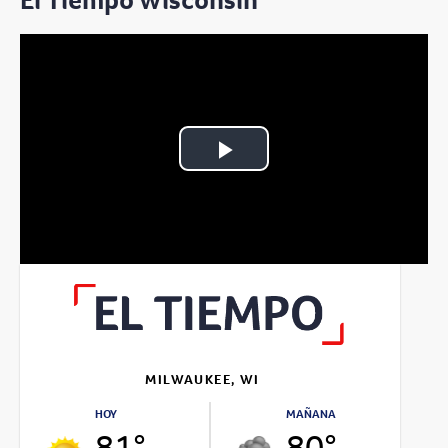
El Tiempo Wisconsin
Play
Video
MILWAUKEE, WI
HOY
MAÑANA
81°
80°