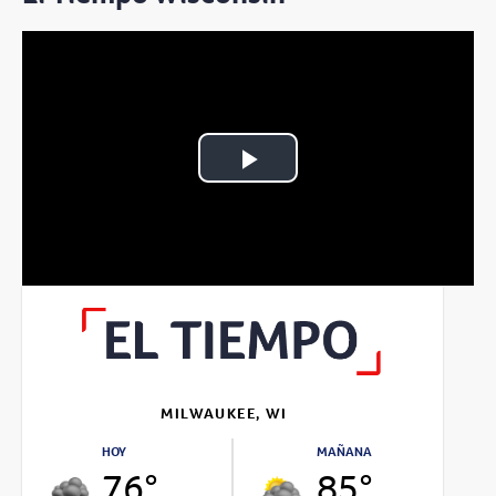
Play
Video
MILWAUKEE, WI
HOY
MAÑANA
76°
85°