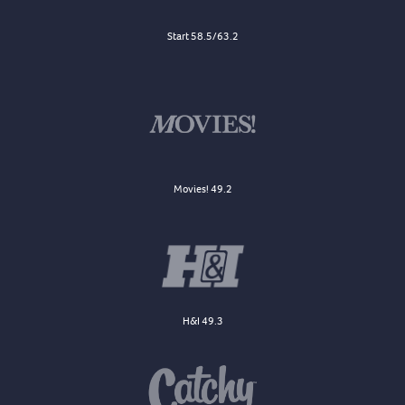
Start 58.5/63.2
Movies! 49.2
H&I 49.3