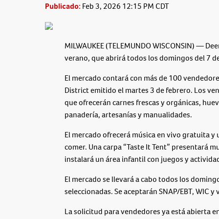
Publicado:
Feb 3, 2026 12:15 PM CDT
MILWAUKEE (TELEMUNDO WISCONSIN) — Deer Dis
verano, que abrirá
todos los domingos del 7 de
El mercado contará con
más de 100 vendedore
District emitido el martes 3 de febrero. Los v
que ofrecerán
carnes frescas y orgánicas, huev
panadería, artesanías y manualidades
.
El mercado ofrecerá
música en vivo gratuita
y 
comer
. Una
carpa “Taste It Tent”
presentará mu
instalará un
área infantil
con juegos y activida
El mercado se llevará a cabo
todos los domingo
seleccionadas. Se aceptarán
SNAP/EBT, WIC y v
La
solicitud para vendedores ya está abierta
en