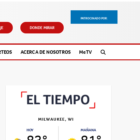
PATROCINADO POR:
JE
DONDE MIRAR
RTEOS
ACERCA DE NOSOTROS
M
e
TV
MILWAUKEE, WI
HOY
MAÑANA