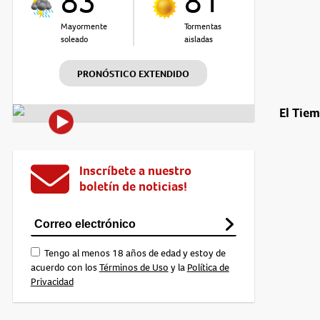
83°
81°
Mayormente
Tormentas
soleado
aisladas
PRONÓSTICO EXTENDIDO
El Tie
Inscríbete a nuestro
boletín de noticias!
Tengo al menos 18 años de edad y estoy de
acuerdo con los
Términos de Uso
y la
Política de
Privacidad