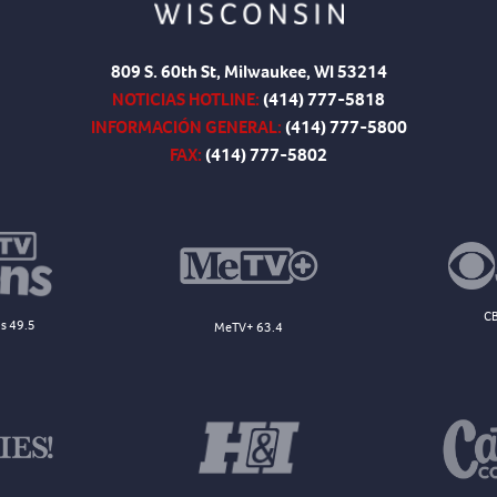
809 S. 60th St, Milwaukee, WI 53214
NOTICIAS HOTLINE:
(414) 777-5818
INFORMACIÓN GENERAL:
(414) 777-5800
FAX:
(414) 777-5802
CB
s 49.5
MeTV+ 63.4