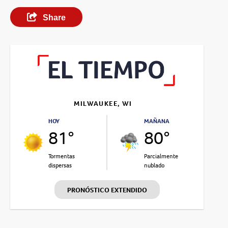
Share
MILWAUKEE, WI
HOY
MAÑANA
81°
80°
Tormentas
Parcialmente
dispersas
nublado
PRONÓSTICO EXTENDIDO