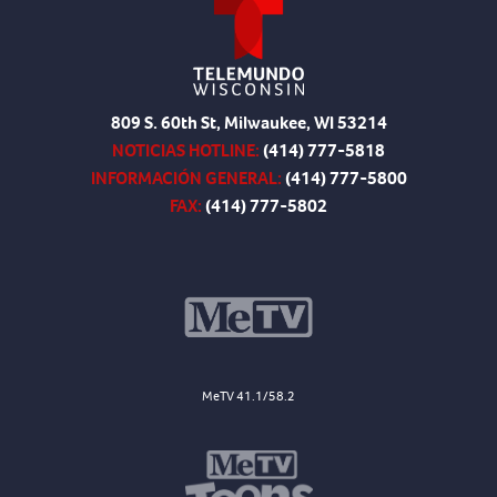
809 S. 60th St, Milwaukee, WI 53214
NOTICIAS HOTLINE:
(414) 777-5818
INFORMACIÓN GENERAL:
(414) 777-5800
FAX:
(414) 777-5802
MeTV 41.1/58.2