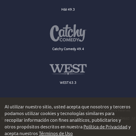
H&I 49.3
Catchy Comedy 49.4
WEST 63.3
Al utilizar nuestro sitio, usted acepta que nosotros y terceros
All content © Copyright 2026 Channel 41 and 63 Limited Partnership. All Rights Reserved.
podamos utilizar cookies y tecnologías similares para
WDJT FCC Public File
WYTU FCC Applications
EEO Report
Children's Programming Report
Ad
recopilar información con fines analíticos, publicitarios y
Choices
otros propósitos descritos en nuestra
Política de Privacidad
y
acepta nuestros
Términos de Uso