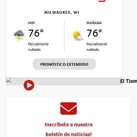
MILWAUKEE, WI
HOY
MAÑANA
76°
76°
Parcialmente
Parcialmente
nublado
nublado
PRONÓSTICO EXTENDIDO
El Tie
Inscríbete a nuestro
boletín de noticias!