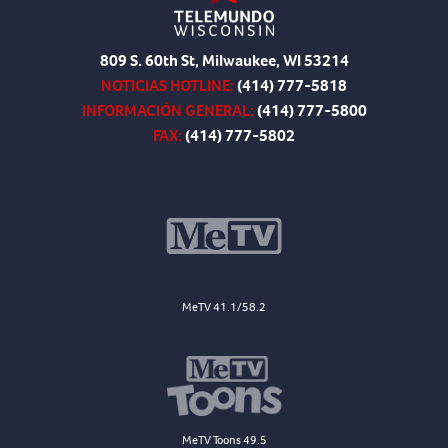
809 S. 60th St, Milwaukee, WI 53214
NOTICIAS HOTLINE:
(414) 777-5818
INFORMACIÓN GENERAL:
(414) 777-5800
FAX:
(414) 777-5802
MeTV 41.1/58.2
MeTV Toons 49.5