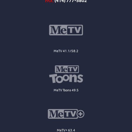
FAX:
(414) 777-5802
MeTV 41.1/58.2
MeTV Toons 49.5
MeTV+ 63.4