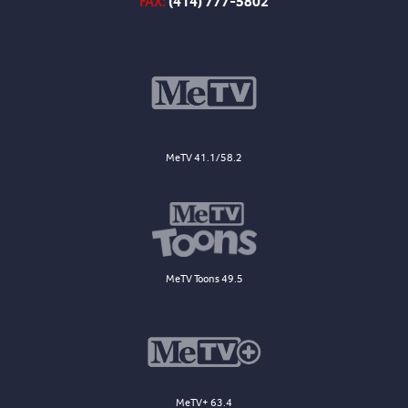
FAX:
(414) 777-5802
MeTV 41.1/58.2
MeTV Toons 49.5
MeTV+ 63.4