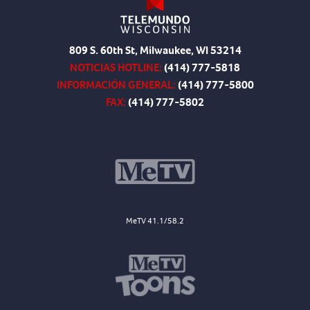
809 S. 60th St, Milwaukee, WI 53214
NOTICIAS HOTLINE:
(414) 777-5818
INFORMACIÓN GENERAL:
(414) 777-5800
FAX:
(414) 777-5802
MeTV 41.1/58.2