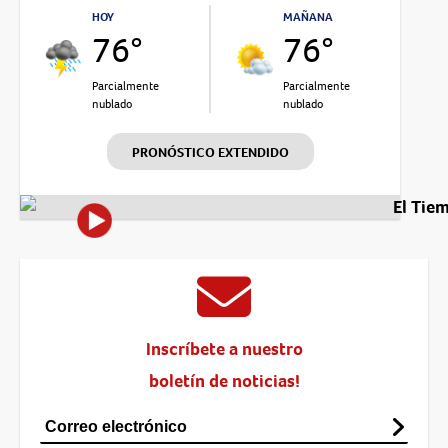
HOY
MAÑANA
76°
76°
Parcialmente
Parcialmente
nublado
nublado
PRONÓSTICO EXTENDIDO
El Tie
Inscríbete a nuestro
boletín de noticias!