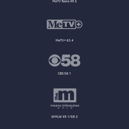
MeTV Toons 49.5
MeTV+ 63.4
CBS 58.1
WMLW 49.1/58.3