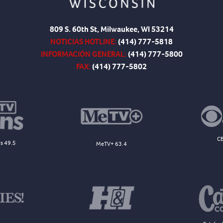
809 S. 60th St, Milwaukee, WI 53214
NOTICIAS HOTLINE:
(414) 777-5818
INFORMACIÓN GENERAL:
(414) 777-5800
FAX:
(414) 777-5802
CB
s 49.5
MeTV+ 63.4