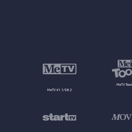
MeTV Toon
MeTV 41.1/58.2