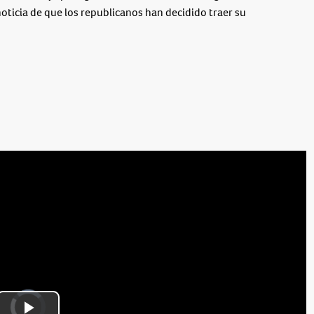
oticia de que los republicanos han decidido traer su
Video
Player
is