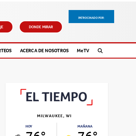
PATROCINADO POR:
JE
DONDE MIRAR
RTEOS
ACERCA DE NOSOTROS
M
e
TV
MILWAUKEE, WI
HOY
MAÑANA