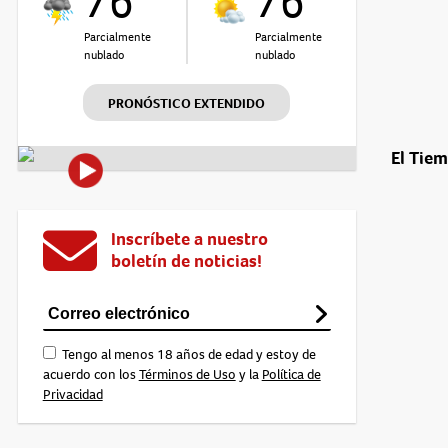
76°
76°
Parcialmente
Parcialmente
nublado
nublado
PRONÓSTICO EXTENDIDO
El Tie
Inscríbete a nuestro
boletín de noticias!
Tengo al menos 18 años de edad y estoy de
acuerdo con los
Términos de Uso
y la
Política de
Privacidad