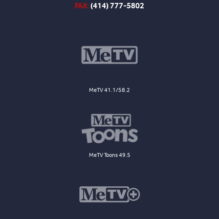
FAX:
(414) 777-5802
MeTV 41.1/58.2
MeTV Toons 49.5