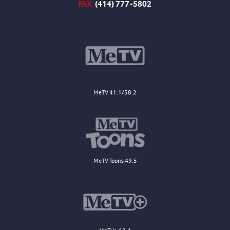
FAX:
(414) 777-5802
MeTV 41.1/58.2
MeTV Toons 49.5