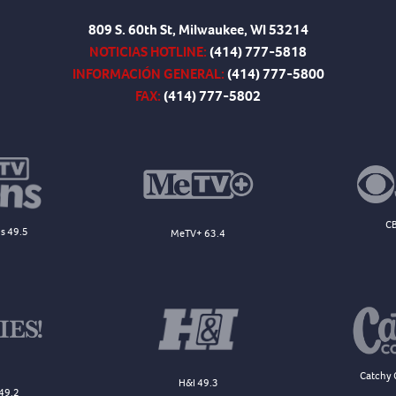
809 S. 60th St, Milwaukee, WI 53214
NOTICIAS HOTLINE:
(414) 777-5818
INFORMACIÓN GENERAL:
(414) 777-5800
FAX:
(414) 777-5802
CB
s 49.5
MeTV+ 63.4
Catchy 
H&I 49.3
49.2