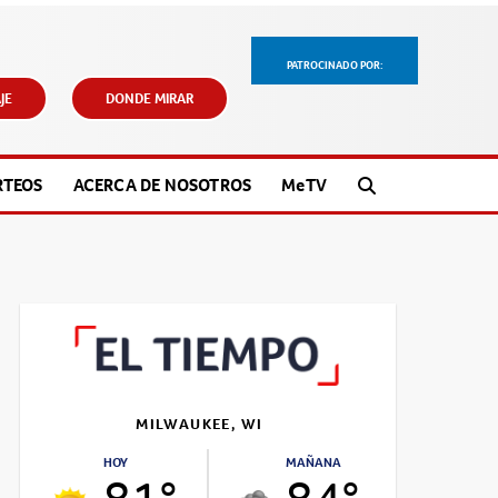
PATROCINADO POR:
JE
DONDE MIRAR
RTEOS
ACERCA DE NOSOTROS
M
e
TV
MILWAUKEE, WI
HOY
MAÑANA