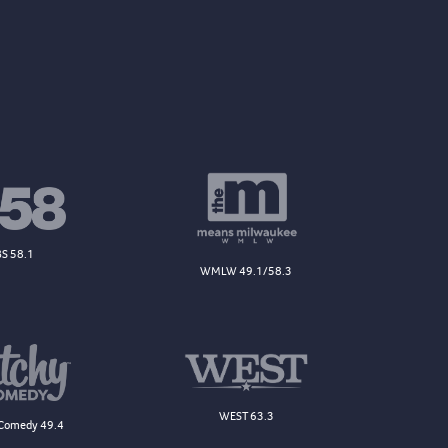
S 58.1
WMLW 49.1/58.3
WEST 63.3
Comedy 49.4