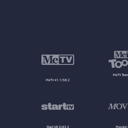
MeTV Toon
MeTV 41.1/58.2
Start 58.5/63.2
Movies! 