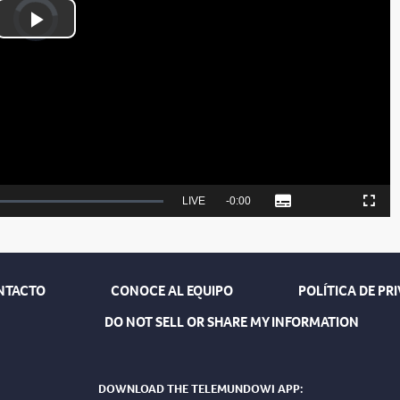
Video
Player
is
Play
loading.
Video
Seek
LIVE
Remaining
-
0:00
Subtitles
Picture-
Fullscreen
to
in-
live,
Picture
currently
Time
behind
live
NTACTO
CONOCE AL EQUIPO
POLÍTICA DE PR
DO NOT SELL OR SHARE MY INFORMATION
DOWNLOAD THE TELEMUNDOWI APP: