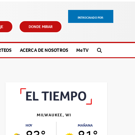
PATROCINADO POR:
JE
DONDE MIRAR
RTEOS
ACERCA DE NOSOTROS
M
e
TV
MILWAUKEE, WI
HOY
MAÑANA