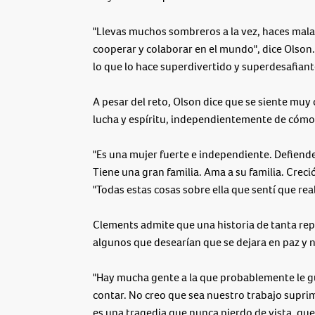
"Llevas muchos sombreros a la vez, haces mala
cooperar y colaborar en el mundo", dice Olson
lo que lo hace superdivertido y superdesafiant
A pesar del reto, Olson dice que se siente mu
lucha y espíritu, independientemente de cómo l
"Es una mujer fuerte e independiente. Defiende
Tiene una gran familia. Ama a su familia. Crec
"Todas estas cosas sobre ella que sentí que rea
Clements admite que una historia de tanta re
algunos que desearían que se dejara en paz y no
"Hay mucha gente a la que probablemente le gust
contar. No creo que sea nuestro trabajo suprimi
es una tragedia que nunca pierdo de vista, qu