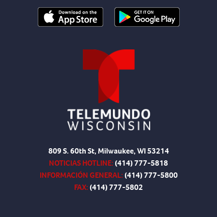
809 S. 60th St, Milwaukee, WI 53214
NOTICIAS HOTLINE:
(414) 777-5818
INFORMACIÓN GENERAL:
(414) 777-5800
FAX:
(414) 777-5802