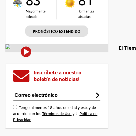
83°
81°
Mayormente
Tormentas
soleado
aisladas
PRONÓSTICO EXTENDIDO
El Tie
Inscríbete a nuestro
boletín de noticias!
Tengo al menos 18 años de edad y estoy de
acuerdo con los
Términos de Uso
y la
Política de
Privacidad