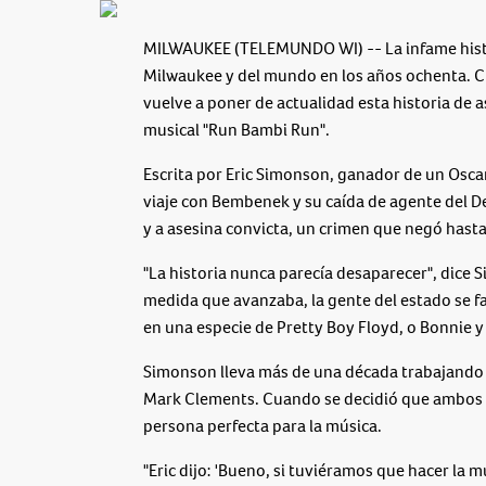
MILWAUKEE (TELEMUNDO WI) -- La infame histo
Milwaukee y del mundo en los años ochenta. C
vuelve a poner de actualidad esta historia de a
musical "Run Bambi Run".
Escrita por Eric Simonson, ganador de un Oscar 
viaje con Bembenek y su caída de agente del D
y a asesina convicta, un crimen que negó hast
"La historia nunca parecía desaparecer", dice 
medida que avanzaba, la gente del estado se fas
en una especie de Pretty Boy Floyd, o Bonnie y 
Simonson lleva más de una década trabajando e
Mark Clements. Cuando se decidió que ambos que
persona perfecta para la música.
"Eric dijo: 'Bueno, si tuviéramos que hacer l