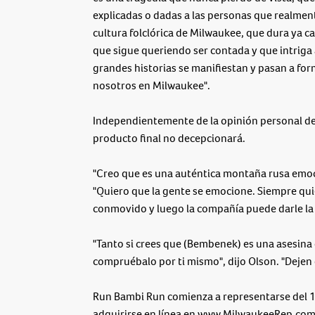
explicadas o dadas a las personas que realment
cultura folclórica de Milwaukee, que dura ya ca
que sigue queriendo ser contada y que intriga 
grandes historias se manifiestan y pasan a form
nosotros en Milwaukee".
Independientemente de la opinión personal de l
producto final no decepcionará.
"Creo que es una auténtica montaña rusa emoci
"Quiero que la gente se emocione. Siempre qui
conmovido y luego la compañía puede darle la v
"Tanto si crees que (Bembenek) es una asesina c
compruébalo por ti mismo", dijo Olson. "Dejen 
Run Bambi Run comienza a representarse del 1
adquirirse en línea en www.MilwaukeeRep.com, 