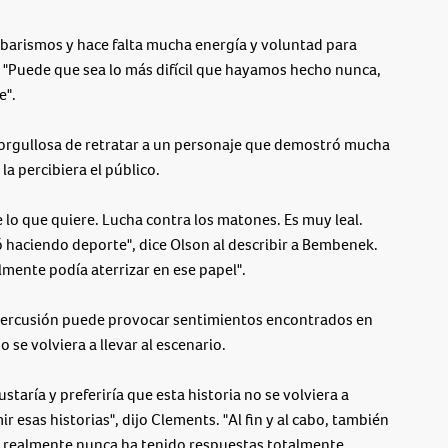
barismos y hace falta mucha energía y voluntad para
. "Puede que sea lo más difícil que hayamos hecho nunca,
e".
y orgullosa de retratar a un personaje que demostró mucha
a percibiera el público.
 lo que quiere. Lucha contra los matones. Es muy leal.
ió haciendo deporte", dice Olson al describir a Bembenek.
lmente podía aterrizar en ese papel".
percusión puede provocar sentimientos encontrados en
 se volviera a llevar al escenario.
aría y preferiría que esta historia no se volviera a
r esas historias", dijo Clements. "Al fin y al cabo, también
e realmente nunca ha tenido respuestas totalmente