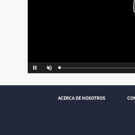
Loaded
:
Pause
Unmute
0%
ACERCA DE NOSOTROS
CO