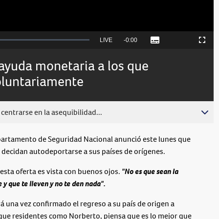
Seek
LIVE
Remaining
-
0:00
Subtitles
Picture-
Fullscreen
to
in-
live,
Picture
currently
Time
 ayuda monetaria a los que
behind
live
oluntariamente
centrarse en la asequibilidad...
partamento de Seguridad Nacional anunció este lunes que
 decidan autodeportarse a sus países de orígenes.
esta oferta es vista con buenos ojos.
"No es que sean la
 y que te lleven y no te den nada".
 una vez confirmado el regreso a su país de origen a
 que residentes como Norberto, piensa que es lo mejor que