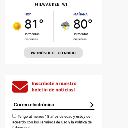
MILWAUKEE, WI
HOY
MAÑANA
81°
80°
Tormentas
Tormentas
dispersas
dispersas
PRONÓSTICO EXTENDIDO
Inscríbete a nuestro
boletín de noticias!
Tengo al menos 18 años de edad y estoy de
acuerdo con los
Términos de Uso
y la
Política de
Privacidad