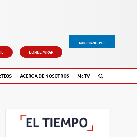
PATROCINADO POR:
JE
DONDE MIRAR
RTEOS
ACERCA DE NOSOTROS
M
e
TV