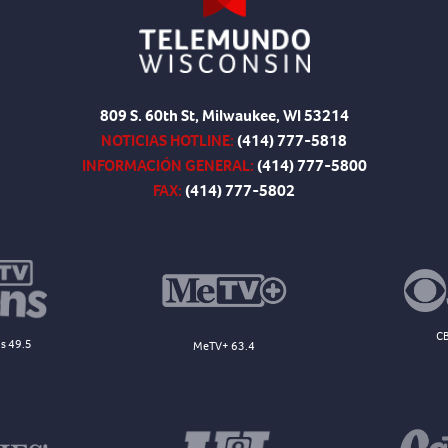
809 S. 60th St, Milwaukee, WI 53214
NOTICIAS HOTLINE:
(414) 777-5818
INFORMACIÓN GENERAL:
(414) 777-5800
FAX:
(414) 777-5802
CB
s 49.5
MeTV+ 63.4