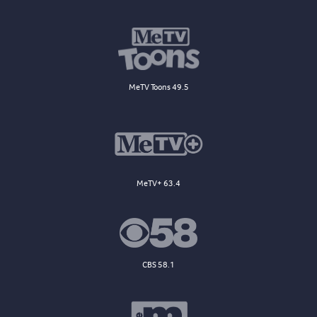
MeTV Toons 49.5
MeTV+ 63.4
CBS 58.1