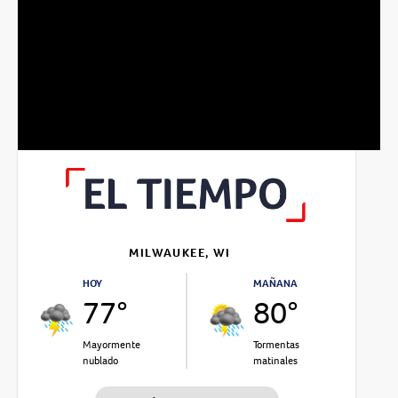
MILWAUKEE, WI
HOY
MAÑANA
77°
80°
Mayormente
Tormentas
nublado
matinales