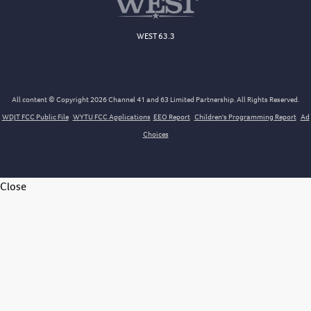
WEST 63.3
All content © Copyright 2026 Channel 41 and 63 Limited Partnership. All Rights Reserved.
WDJT FCC Public File
WYTU FCC Applications
EEO Report
Children's Programming Report
Ad
Choices
Close