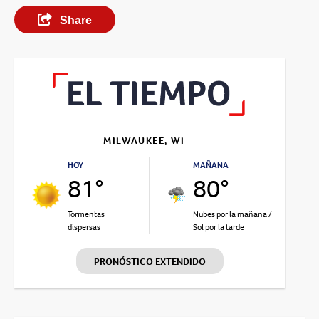
Share
MILWAUKEE, WI
HOY
MAÑANA
81°
80°
Tormentas
Nubes por la mañana /
dispersas
Sol por la tarde
PRONÓSTICO EXTENDIDO