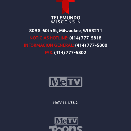
809 S. 60th St, Milwaukee, WI 53214
NOTICIAS HOTLINE:
(414) 777-5818
INFORMACIÓN GENERAL:
(414) 777-5800
FAX:
(414) 777-5802
MeTV 41.1/58.2