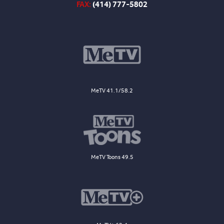
FAX:
(414) 777-5802
MeTV 41.1/58.2
MeTV Toons 49.5