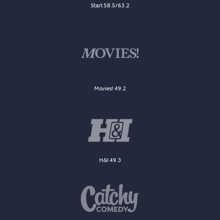
Start 58.5/63.2
Movies! 49.2
H&I 49.3