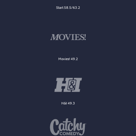
Start 58.5/63.2
Movies! 49.2
H&I 49.3