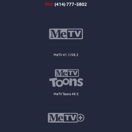
FAX:
(414) 777-5802
MeTV 41.1/58.2
MeTV Toons 49.5