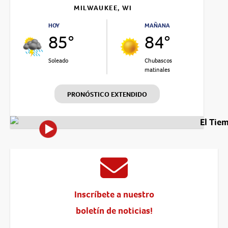
MILWAUKEE, WI
HOY
MAÑANA
85°
84°
Soleado
Chubascos
matinales
PRONÓSTICO EXTENDIDO
El Tie
Inscríbete a nuestro
boletín de noticias!